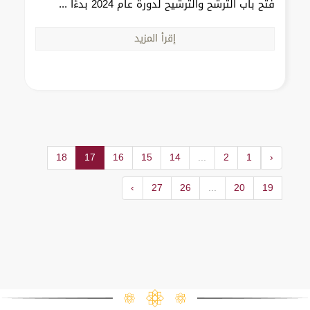
فتح باب الترشح والترشيح لدورة عام 2024 بدءًا ...
إقرأ المزيد
18
17
16
15
14
...
2
1
‹
›
27
26
...
20
19