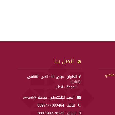
اتصل بنا
إعلامي
العنوان: مبنى 28، الحي الثقافي
(كتارا)،
الدوحة ، قطر
البريد الإلكتروني:
award@hta.qa
هاتف:
0097444080464
الجوال:
0097466570349