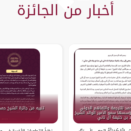
أخبار من الجائزة
حمد للترجمة والتفاهم الدولي
تنبيه من جائزة الشيخ حمد
سسها سمو الأمير الوالد الشيخ
 بن خليفة آل ثاني
ْسُ الْمُطْمَئِنَّةُ ارْجِعِي إِلَى رَبِّكِ
نظراً للتطورات الأخيرة في 