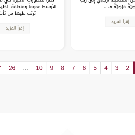
ضِيَةً مَرْضِيَّةً ف...
الأوسط عموماً ومنطقة الخليج
ترتب عليها من تأث.
إقرأ المزيد
إقرأ المزيد
7
26
...
10
9
8
7
6
5
4
3
2