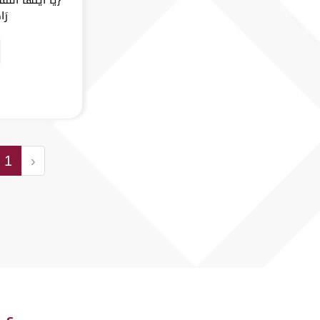
رَا
1
‹