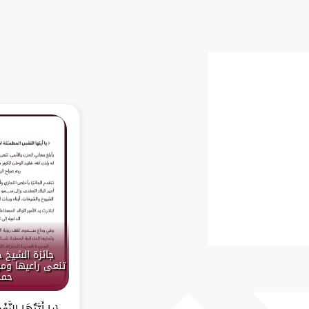
جائزة الشيخ 
تنعى راعيها ومؤ
حمد
{يا أَيَّتُهَا النَّف