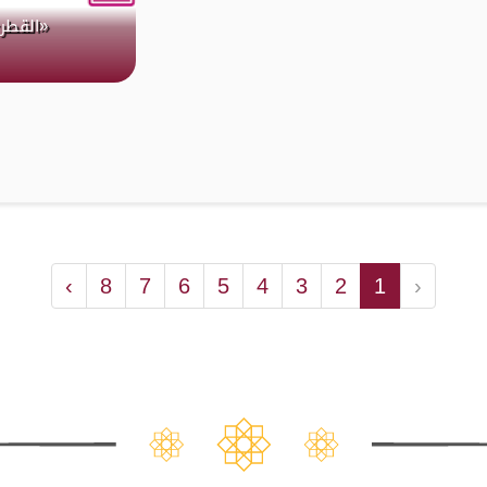
«القطر
›
8
7
6
5
4
3
2
1
‹