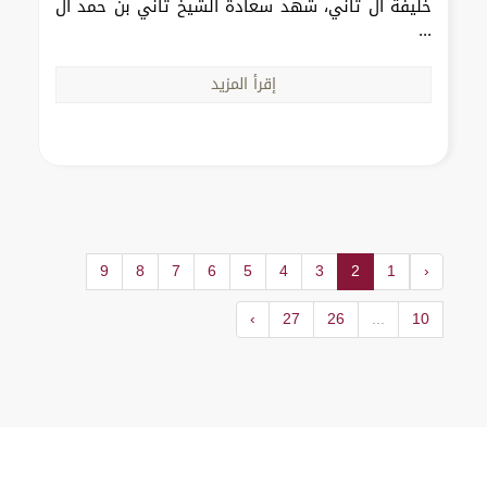
خليفة آل ثاني، شهد سعادة الشيخ ثاني بن حمد آل
...
إقرأ المزيد
9
8
7
6
5
4
3
2
1
‹
›
27
26
...
10