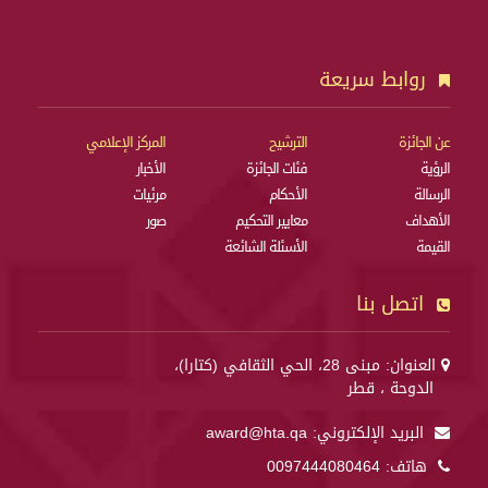
روابط سريعة
عن الجائزة
الترشيح
المركز الإعلامي
الرؤية
فئات الجائزة
الأخبار
الرسالة
الأحكام
مرئيات
الأهداف
معايير التحكيم
صور
القيمة
الأسئلة الشائعة
اتصل بنا
العنوان: مبنى 28، الحي الثقافي (كتارا)،
الدوحة ، قطر
البريد الإلكتروني:
award@hta.qa
هاتف:
0097444080464