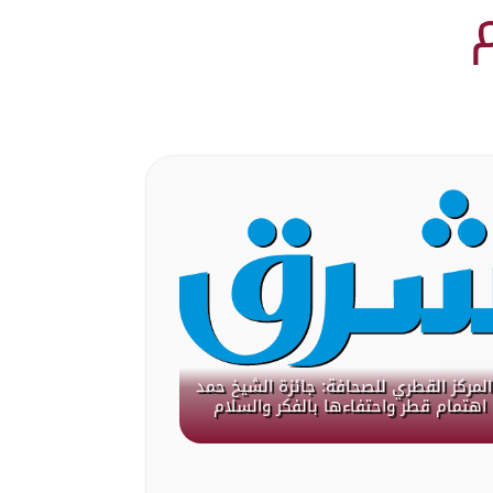
لمركز القطري للصحافة: جائزة الشيخ حمد
هتمام قطر واحتفاءها بالفكر والسلام