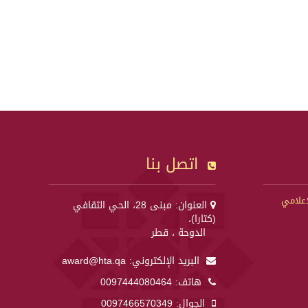
اتصل بنا
إعلامي
العنوان: مبنى 28، الحي الثقافي
(كتارا)،
الدوحة ، قطر
البريد الإلكتروني:
award@hta.qa
هاتف:
0097444080464
الجوال:
0097466570349