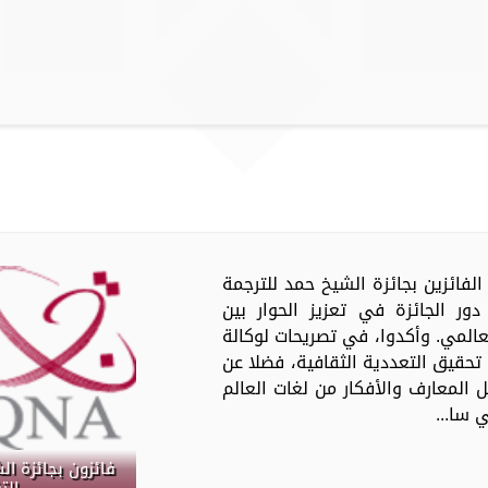
عدد من الفائزين بجائزة الشيخ حمد للترجمة
ور الجائزة في تعزيز الحوار بين
عالمي. وأكدوا، في تصريحات لوكالة
 تحقيق التعددية الثقافية، فضلا عن
ل المعارف والأفكار من لغات العالم
 سا...
فائزون بجائزة ال
الت