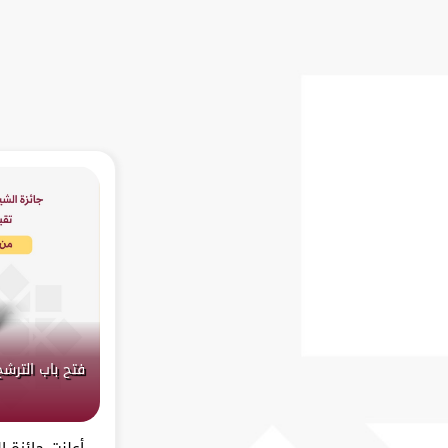
فتح باب الترشح
أعلنت جائزة 