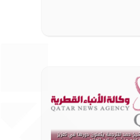
شيخ حمد للترجمة يثمنون دورها في تعزيز
فاهم ونشر السلام العالمي