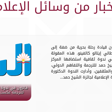
خبار من وسائل الإعلام
ن قيادة رحلة بحرية من ضفة إلى
لي إيتالو كالفينو. هذه المقولة
ندوة ثقافية استضافها المركز
يخ حمد للترجمة والتفاهم الدولي،
المثقفين، وأدارت الندوة الدكتورة
لإعلامية لجائزة الشيخ حمد...
فائزون في ندوة ا
للترجمة عكست ا