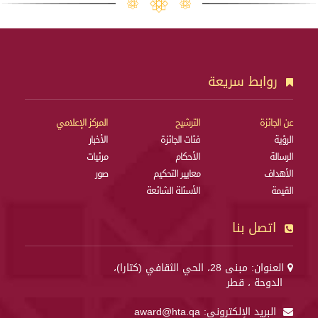
روابط سريعة
عن الجائزة
الترشيح
المركز الإعلامي
الرؤية
فئات الجائزة
الأخبار
الرسالة
الأحكام
مرئيات
الأهداف
معايير التحكيم
صور
القيمة
الأسئلة الشائعة
اتصل بنا
العنوان: مبنى 28، الحي الثقافي (كتارا)،
الدوحة ، قطر
البريد الإلكتروني:
award@hta.qa