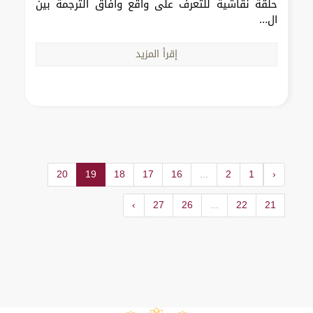
حلقة نقاشية للتعرف على واقع وآفاق الترجمة بين
ال...
إقرأ المزيد
20
19
18
17
16
...
2
1
‹
›
27
26
...
22
21