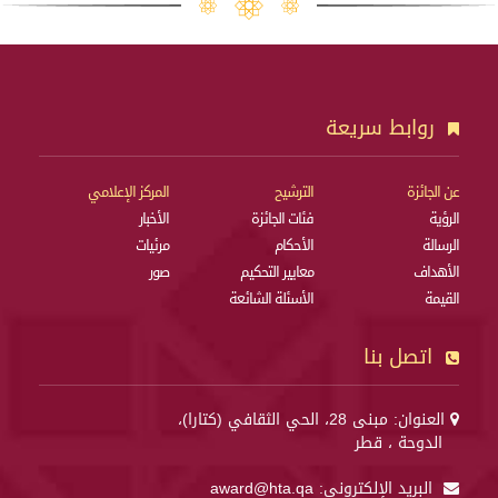
روابط سريعة
عن الجائزة
الترشيح
المركز الإعلامي
الرؤية
فئات الجائزة
الأخبار
الرسالة
الأحكام
مرئيات
الأهداف
معايير التحكيم
صور
القيمة
الأسئلة الشائعة
اتصل بنا
العنوان: مبنى 28، الحي الثقافي (كتارا)،
الدوحة ، قطر
البريد الإلكتروني:
award@hta.qa