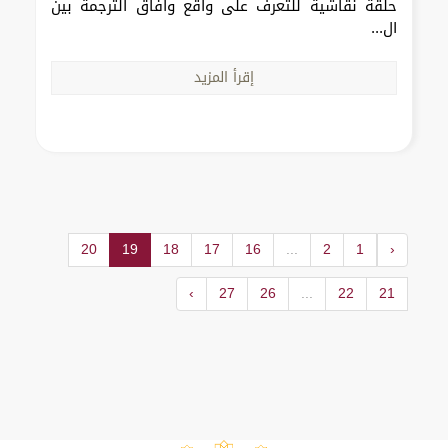
حلقة نقاشية للتعرف على واقع وآفاق الترجمة بين
ال...
إقرأ المزيد
20
19
18
17
16
...
2
1
‹
›
27
26
...
22
21