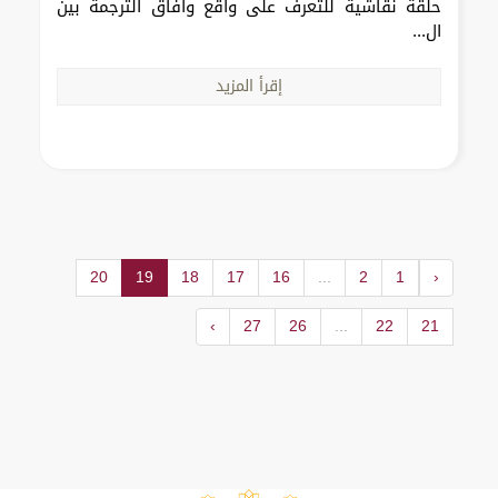
حلقة نقاشية للتعرف على واقع وآفاق الترجمة بين
ال...
إقرأ المزيد
20
19
18
17
16
...
2
1
‹
›
27
26
...
22
21