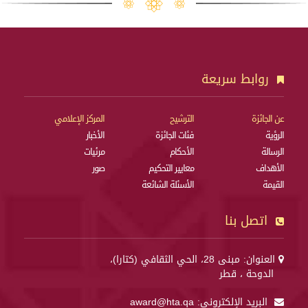
روابط سريعة
عن الجائزة
الترشيح
المركز الإعلامي
الرؤية
فئات الجائزة
الأخبار
الرسالة
الأحكام
مرئيات
الأهداف
معايير التحكيم
صور
القيمة
الأسئلة الشائعة
اتصل بنا
العنوان: مبنى 28، الحي الثقافي (كتارا)،
الدوحة ، قطر
البريد الإلكتروني:
award@hta.qa