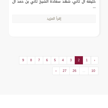
خليفة آل ثاني، شهد سعادة الشيخ ثاني بن حمد آل
...
إقرأ المزيد
9
8
7
6
5
4
3
2
1
‹
›
27
26
...
10