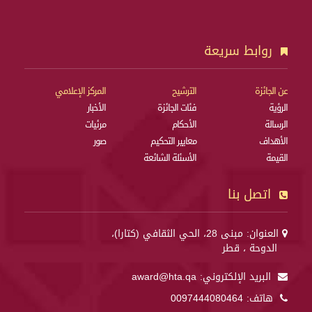
روابط سريعة
عن الجائزة
الترشيح
المركز الإعلامي
الرؤية
فئات الجائزة
الأخبار
الرسالة
الأحكام
مرئيات
الأهداف
معايير التحكيم
صور
القيمة
الأسئلة الشائعة
اتصل بنا
العنوان: مبنى 28، الحي الثقافي (كتارا)،
الدوحة ، قطر
البريد الإلكتروني:
award@hta.qa
هاتف:
0097444080464