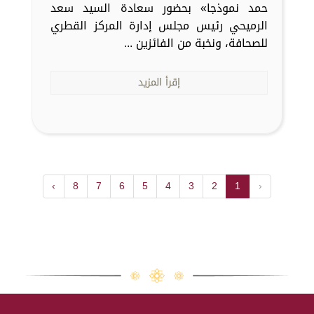
حمد نموذجا» بحضور سعادة السيد سعد
الرميحي رئيس مجلس إدارة المركز القطري
للصحافة، ونخبة من الفائزين ...
إقرأ المزيد
›
8
7
6
5
4
3
2
1
‹