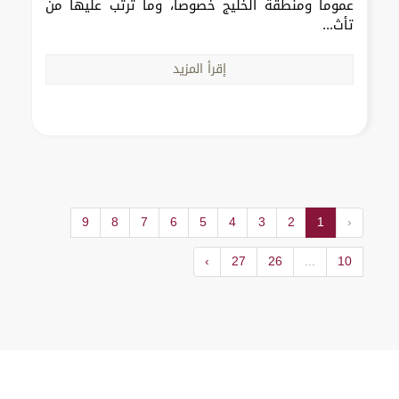
عموماً ومنطقة الخليج خصوصاً، وما ترتب عليها من
تأث...
إقرأ المزيد
9
8
7
6
5
4
3
2
1
‹
›
27
26
...
10