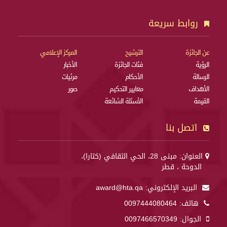
روابط سريعة
عن الجائزة
الترشيح
المركز الإعلامي
الرؤية
فئات الجائزة
الأخبار
الرسالة
الأحكام
مرئيات
الأهداف
معايير التحكيم
صور
القيمة
الأسئلة الشائعة
اتصل بنا
العنوان: مبنى 28، الحي الثقافي (كتارا)،
الدوحة ، قطر
البريد الإلكتروني:
award@hta.qa
هاتف:
0097444080464
الجوال:
0097466570349