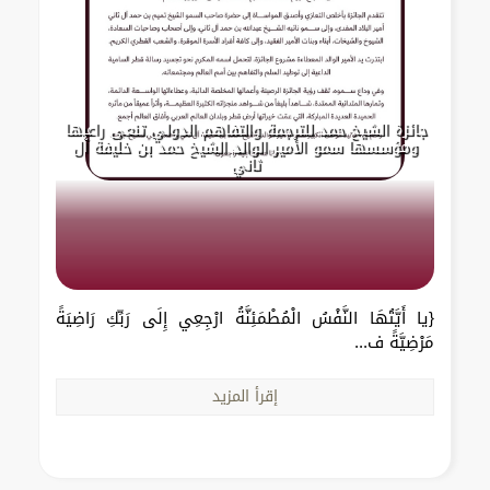
جائزة الشيخ حمد للترجمة والتفاهم الدولي تنعى راعيها
ومؤسسها سمو الأمير الوالد الشيخ حمد بن خليفة آل
ثاني
{يا أَيَّتُهَا النَّفْسُ الْمُطْمَئِنَّةُ ارْجِعِي إِلَى رَبِّكِ رَاضِيَةً
مَرْضِيَّةً ف...
إقرأ المزيد