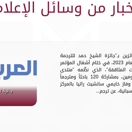
خبار من وسائل الإعلام
ئزين بـ"جائزة الشيخ حمد للترجمة
والتفاهم الدولي" في دورتها التاسعة لعام 2023، في ختام أشغال المؤتمر
 المثاقفة"، الذي نظّمه "منتدى
العلاقات العربية والدولية" على مدار يومين، بمشاركة 120 باحثاً ومترجماً
 وفاز خايمي سانشيث راتيا بالمركز
بانية، عن ترجم...
جائزة ا