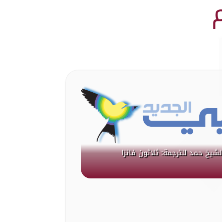
لشيخ حمد للترجمة: ثلاثون فائزا