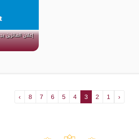
إعلان الفائزين ب
›
8
7
6
5
4
3
2
1
‹