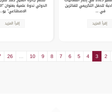
حبة للحفل التكريمي للفائزين
الدولي ندوة علمية بعنوان "ال
في ...
الاصطناعي" يو..
إقرأ المزيد
إقرأ المزيد
7
26
...
10
9
8
7
6
5
4
3
2