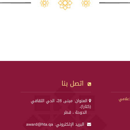
اتصل بنا
إعلامي
العنوان: مبنى 28، الحي الثقافي
(كتارا)،
الدوحة ، قطر
البريد الإلكتروني:
award@hta.qa