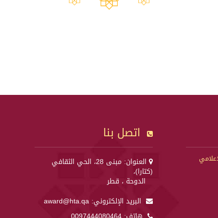
اتصل بنا
إعلامي
العنوان: مبنى 28، الحي الثقافي
(كتارا)،
الدوحة ، قطر
البريد الإلكتروني:
award@hta.qa
هاتف:
0097444080464