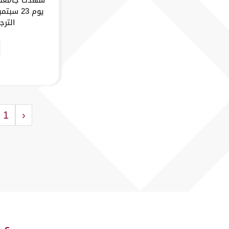
الترجم
1
‹