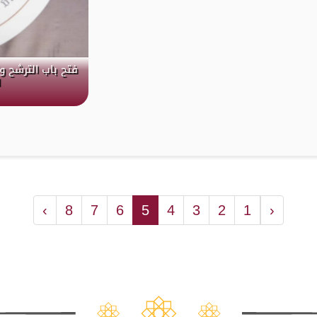
فتح باب الترشح و
ل
›
8
7
6
5
4
3
2
1
‹