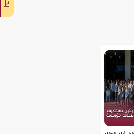
بحث
ة: بكين تستضيف
 تنظمه مؤسسة
ل أيام انعقاد