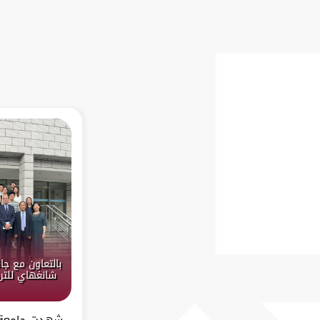
بالتعاون مع جا
شانغهاي للتر
شهدت جامعة ش