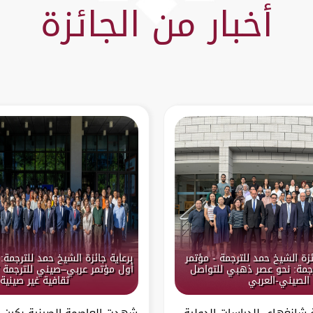
أخبار من الجائزة
ئزة الشيخ حمد للترجمة - مؤتمر
برعاية جائزة الشيخ حمد للترجم
جمة: نحو عصر ذهبي للتواصل
أول مؤتمر عربي–صيني للترجمة
الصيني-العربي
ثقافية غير صينية
انغهاي للدراسات الدولية
شهدت العاصمة الصينية بكين قب