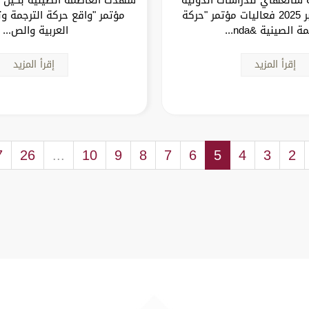
يوم 23 سبتمبر 2025 فعاليات مؤتمر "حركة
مؤتمر "واقع حركة الترجمة وت
ة الصينية &nda...
العربية والص...
إقرأ المزيد
إقرأ المزيد
7
26
...
10
9
8
7
6
5
4
3
2