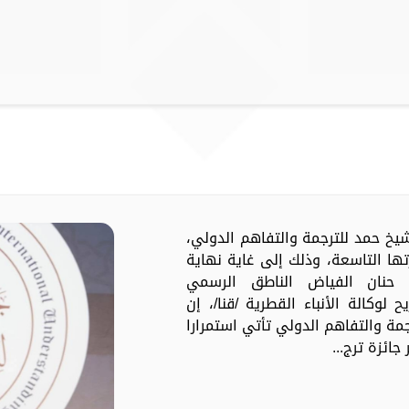
لشيخ حمد للترجمة والتفاهم الدولي،
تها التاسعة، وذلك إلى غاية نهاية
ة حنان الفياض الناطق الرسمي
 لوكالة الأنباء القطرية /قنا/، إن
جمة والتفاهم الدولي تأتي استمرارا