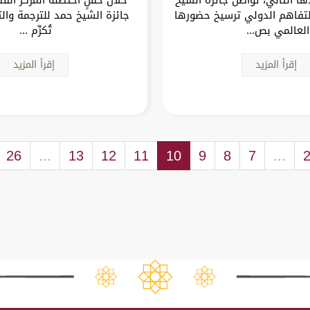
لتفاهم الدولي ترسيخ حضورها
جائزة الشيخ حمد للترجمة وال
العالمي بص...
تُكرِّم ...
إقرأ المزيد
إقرأ المزيد
26
...
13
12
11
10
9
8
7
...