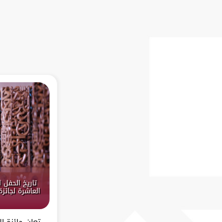
تاريخ الحفل 
العاشرة لجائز
تعلن جائزة ا