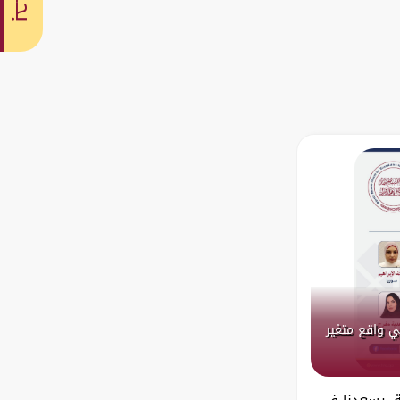
بحث
ي واقع متغير
مة، يسعدنا في