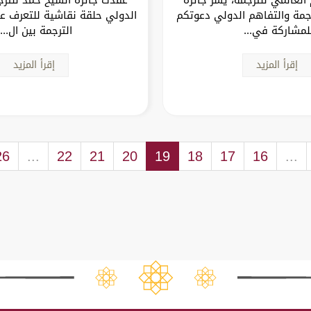
جمة والتفاهم الدولي دعوتكم
الدولي حلقة نقاشية للتعرف ع
لمشاركة في...
الترجمة بين ال...
إقرأ المزيد
إقرأ المزيد
26
...
22
21
20
19
18
17
16
...