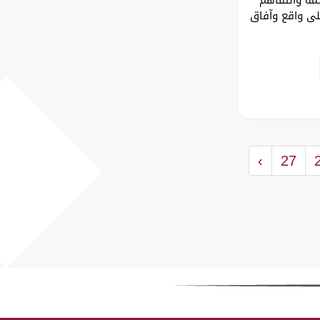
لى واقع وآفاق
›
27