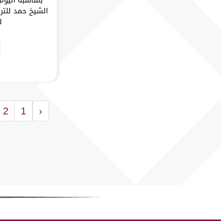
الشيخ حمد للتر
ل
2
1
‹