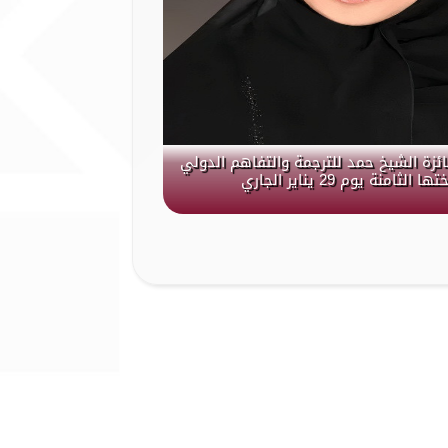
جائزة الشيخ حمد للترجمة والتفاهم الدولي
لثامنة يوم 29 يناير الجاري