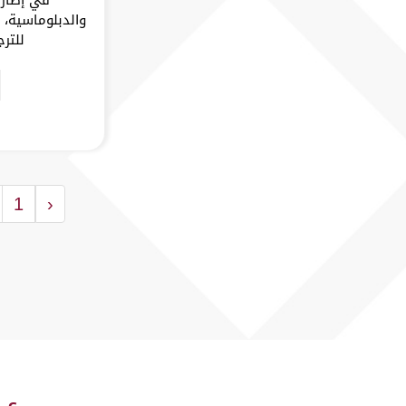
والدبلوماسية، 
للترج
1
‹