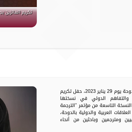
تكريم الفائزين ب
مدار الساعة -تشهد العاصمة القطرية الدوحة يوم 29 يناير 2023، حفل تكريم
ة والتفاهم الدولي في نسختها
 النسخة التاسعة من مؤتمر "الترجمة
علاقات العربية والدولية بالدوحة،
ة أكاديميين ومترجمين وباحثين من أنحاء