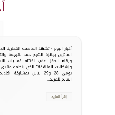
أ
الفائزين بجائزة الشيخ حمد للترجمة وال
ويقام الحفل عقب اختتام فعاليات الن
وإشكالات المثاقفة" الذي ينظمه منتدى ال
يومَي 28 و29 يناير، بمشارك
العالم.للمزيد...
إقرأ المزيد