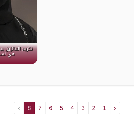
تكريم الفائزين ب
في نسختها ا
›
8
7
6
5
4
3
2
1
‹