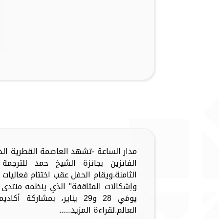
الفائزين بجائزة الشيخ حمد للترجم
الثامنة.ويقام الحفل عقب اختتام فعاليات
وإشكالات المثاقفة" الذي ينظمه منتدى ال
يومَي 28 و29 يناير، بمشارك
العالم.لقراءة المزيد......