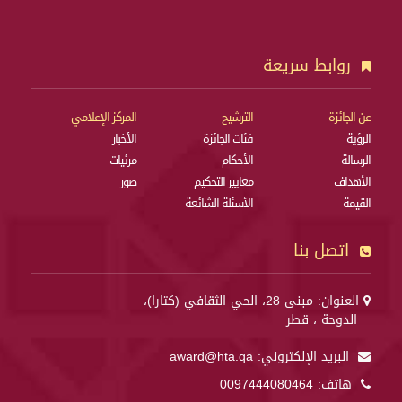
روابط سريعة
عن الجائزة
الترشيح
المركز الإعلامي
الرؤية
فئات الجائزة
الأخبار
الرسالة
الأحكام
مرئيات
الأهداف
معايير التحكيم
صور
القيمة
الأسئلة الشائعة
اتصل بنا
العنوان: مبنى 28، الحي الثقافي (كتارا)،
الدوحة ، قطر
البريد الإلكتروني:
award@hta.qa
هاتف:
0097444080464