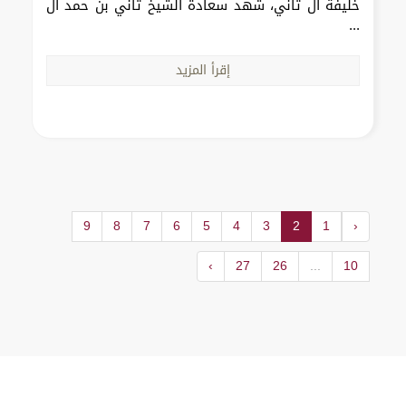
خليفة آل ثاني، شهد سعادة الشيخ ثاني بن حمد آل
...
إقرأ المزيد
9
8
7
6
5
4
3
2
1
‹
›
27
26
...
10