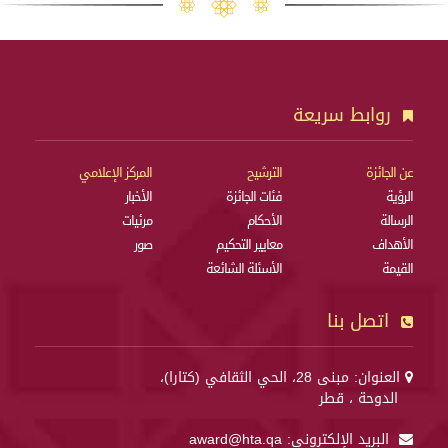
روابط سريعة
عن الجائزة
الترشيح
المركز الإعلامي
الرؤية
فئات الجائزة
الأخبار
الرسالة
الأحكام
مرئيات
الأهداف
معايير التحكيم
صور
القيمة
الأسئلة الشائعة
اتصل بنا
العنوان: مبنى 28، الحي الثقافي (كتارا)،
الدوحة ، قطر
البريد الإلكتروني:
award@hta.qa