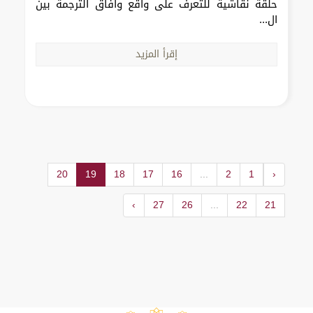
حلقة نقاشية للتعرف على واقع وآفاق الترجمة بين
ال...
إقرأ المزيد
20
19
18
17
16
...
2
1
‹
›
27
26
...
22
21