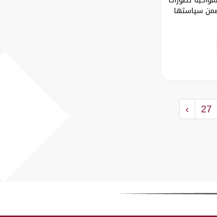
وضمن سياستها
›
27