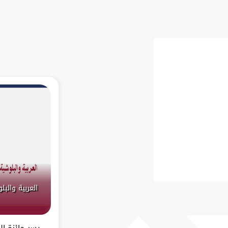
العربية والب
يسر جائزة ال