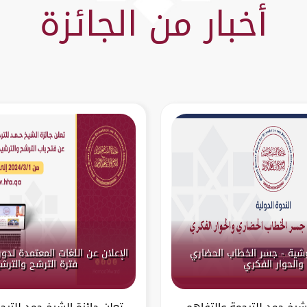
أخبار من الجائزة
لوشية - جسر الخطاب الحضاري
والحوار الفكري
فترة الترشح والترش
شيخ حمد للترجمة والتفاهم
تعلن جائزة الشيخ حمد للترج