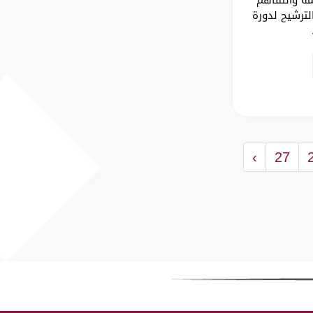
لترشيح لدورة
›
27