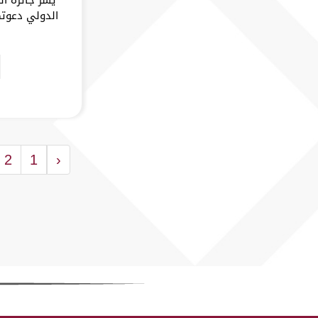
الدولي دعوتك
2
1
‹