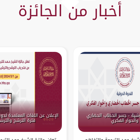
أخبار من الجائزة
لوشية - جسر الخطاب الحضاري
والحوار الفكري
فترة الترشح والترش
شيخ حمد للترجمة والتفاهم
تعلن جائزة الشيخ حمد للترج