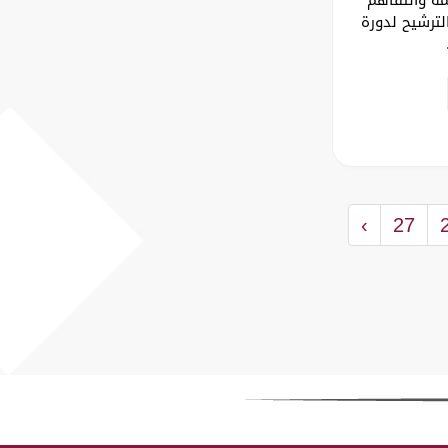
لترشيح لدورة
›
27