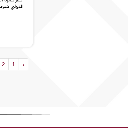
الدولي دعوتك
2
1
‹