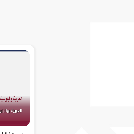
العربية والب
يسر جائزة ال