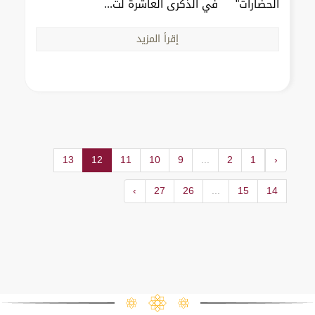
الحضارات" في الذكرى العاشرة لت...
إقرأ المزيد
13
12
11
10
9
...
2
1
‹
›
27
26
...
15
14