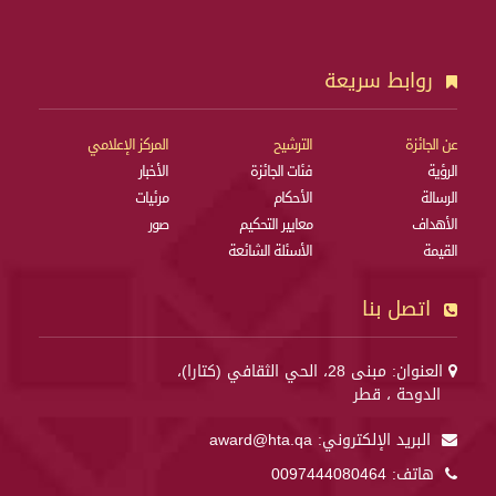
روابط سريعة
عن الجائزة
الترشيح
المركز الإعلامي
الرؤية
فئات الجائزة
الأخبار
الرسالة
الأحكام
مرئيات
الأهداف
معايير التحكيم
صور
القيمة
الأسئلة الشائعة
اتصل بنا
العنوان: مبنى 28، الحي الثقافي (كتارا)،
الدوحة ، قطر
البريد الإلكتروني:
award@hta.qa
هاتف:
0097444080464