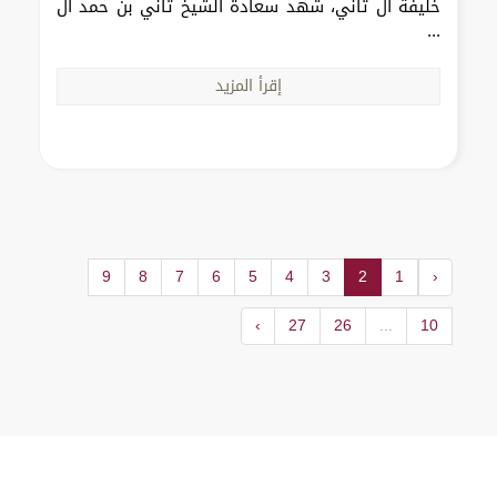
خليفة آل ثاني، شهد سعادة الشيخ ثاني بن حمد آل
...
إقرأ المزيد
9
8
7
6
5
4
3
2
1
‹
›
27
26
...
10