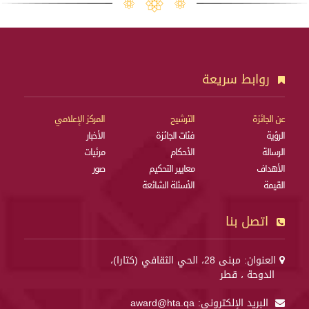
روابط سريعة
عن الجائزة
الترشيح
المركز الإعلامي
الرؤية
فئات الجائزة
الأخبار
الرسالة
الأحكام
مرئيات
الأهداف
معايير التحكيم
صور
القيمة
الأسئلة الشائعة
اتصل بنا
العنوان: مبنى 28، الحي الثقافي (كتارا)،
الدوحة ، قطر
البريد الإلكتروني:
award@hta.qa