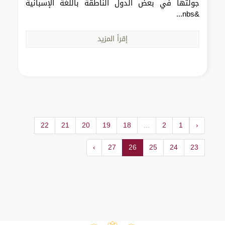
جولتها في بعض الدول الناطقة باللغة الإسبانية
&nbs...
إقرأ المزيد
22
21
20
19
18
...
2
1
‹
›
27
26
25
24
23