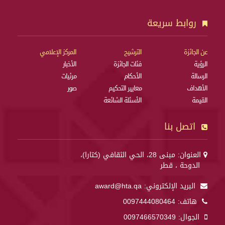
روابط سريعة
عن الجائزة
الترشيح
المركز الإعلامي
الرؤية
فئات الجائزة
الأخبار
الرسالة
الأحكام
مرئيات
الأهداف
معايير التحكيم
صور
القيمة
الأسئلة الشائعة
اتصل بنا
العنوان: مبنى 28، الحي الثقافي (كتارا)،
الدوحة ، قطر
البريد الإلكتروني:
award@hta.qa
هاتف:
0097444080464
الجوال:
0097466570349