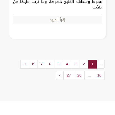
عموماً ومنطقة الخليج خصوصاً، وما ترتب عليها من
تأث...
إقرأ المزيد
9
8
7
6
5
4
3
2
1
‹
›
27
26
...
10