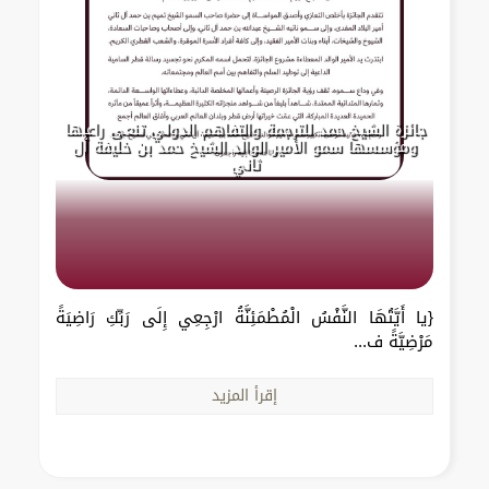
جائزة الشيخ حمد للترجمة والتفاهم الدولي تنعى راعيها
ومؤسسها سمو الأمير الوالد الشيخ حمد بن خليفة آل
ثاني
{يا أَيَّتُهَا النَّفْسُ الْمُطْمَئِنَّةُ ارْجِعِي إِلَى رَبِّكِ رَاضِيَةً
مَرْضِيَّةً ف...
إقرأ المزيد