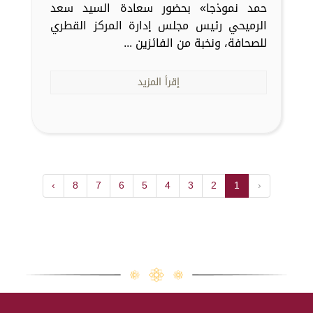
حمد نموذجا» بحضور سعادة السيد سعد
الرميحي رئيس مجلس إدارة المركز القطري
للصحافة، ونخبة من الفائزين ...
إقرأ المزيد
›
8
7
6
5
4
3
2
1
‹