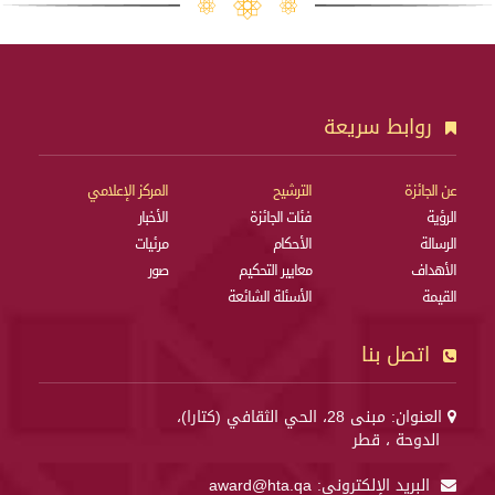
روابط سريعة
عن الجائزة
الترشيح
المركز الإعلامي
الرؤية
فئات الجائزة
الأخبار
الرسالة
الأحكام
مرئيات
الأهداف
معايير التحكيم
صور
القيمة
الأسئلة الشائعة
اتصل بنا
العنوان: مبنى 28، الحي الثقافي (كتارا)،
الدوحة ، قطر
البريد الإلكتروني:
award@hta.qa