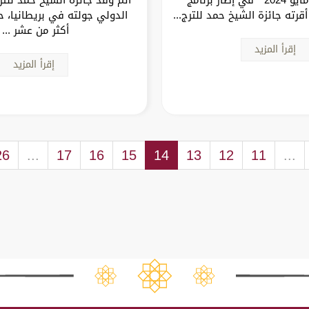
قرته جائزة الشيخ حمد للترج...
الدولي جولته في بريطانيا، 
أكثر من عشر ...
إقرأ المزيد
إقرأ المزيد
26
...
17
16
15
14
13
12
11
...