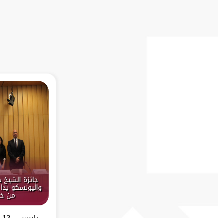
جائزة الشيخ 
واليونسكو يدا 
من خل