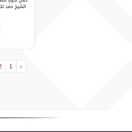
2
1
‹