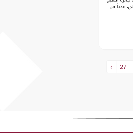
ي، عدداً من
›
27