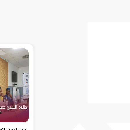
جائزة الشيخ حمد
م
خلال ندوةٍ للت