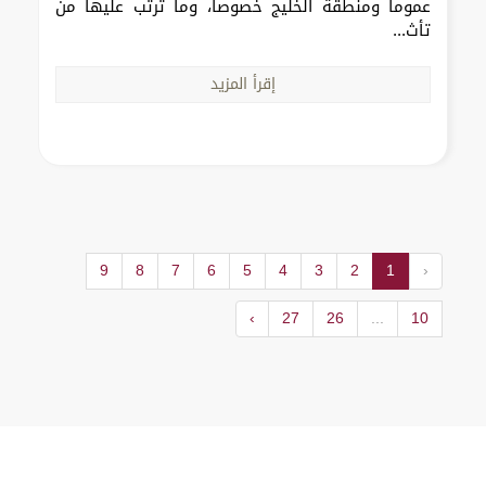
عموماً ومنطقة الخليج خصوصاً، وما ترتب عليها من
تأث...
إقرأ المزيد
9
8
7
6
5
4
3
2
1
‹
›
27
26
...
10