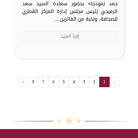
حمد نموذجا» بحضور سعادة السيد سعد
الرميحي رئيس مجلس إدارة المركز القطري
للصحافة، ونخبة من الفائزين ...
إقرأ المزيد
›
8
7
6
5
4
3
2
1
‹