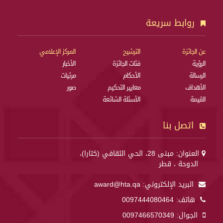
روابط سريعة
عن الجائزة
الترشيح
المركز الإعلامي
الرؤية
فئات الجائزة
الأخبار
الرسالة
الأحكام
مرئيات
الأهداف
معايير التحكيم
صور
القيمة
الأسئلة الشائعة
اتصل بنا
العنوان: مبنى 28، الحي الثقافي (كتارا)،
الدوحة ، قطر
البريد الإلكتروني:
award@hta.qa
هاتف:
0097444080464
الجوال:
0097466570349