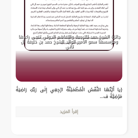
جائزة الشيخ حمد للترجمة والتفاهم الدولي تنعى راعيها
ومؤسسها سمو الأمير الوالد الشيخ حمد بن خليفة آل
ثاني
{يا أَيَّتُهَا النَّفْسُ الْمُطْمَئِنَّةُ ارْجِعِي إِلَى رَبِّكِ رَاضِيَةً
مَرْضِيَّةً ف...
إقرأ المزيد