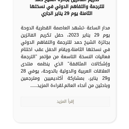
للترجمة والتفاهم الدولي في نسختها
الثامنة يوم 29 يناير الجاري
مدار الساعة -تشهد العاصمة القطرية الدوحة
يوم 29 يناير 2023، حفل تكريم الفائزين
بجائزة الشيخ حمد للترجمة والتفاهم الدولي
في نسختها الثامنة.ويقام الحفل عقب اختتام
فعاليات النسخة التاسعة من مؤتمر "الترجمة
وإشكالات المثاقفة" الذي ينظمه منتدى
العلاقات العربية والدولية بالدوحة، يومَي 28
و29 يناير، بمشاركة أكاديميين ومترجمين
وباحثين من أنحاء العالم.لقراءة المزيد......
إقرأ المزيد