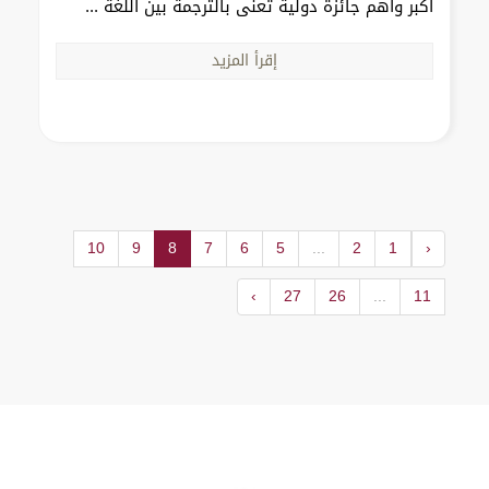
أكبر وأهم جائزة دولية تُعنى بالترجمة بين اللغة ...
إقرأ المزيد
10
9
8
7
6
5
...
2
1
‹
›
27
26
...
11