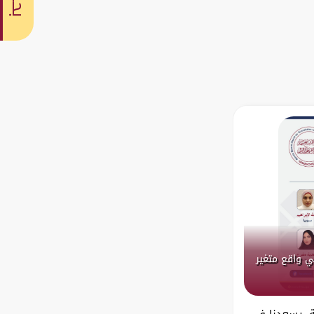
بحث
ي واقع متغير
مة، يسعدنا في