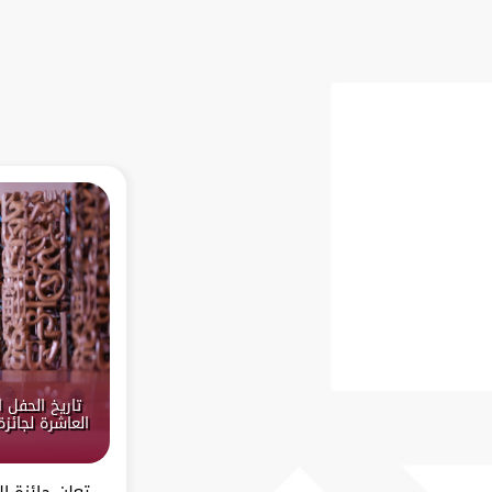
تاريخ الحفل 
العاشرة لجائز
تعلن جائزة ا