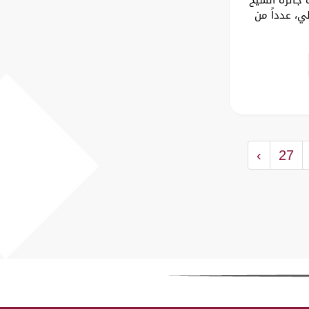
ي، عدداً من
›
27