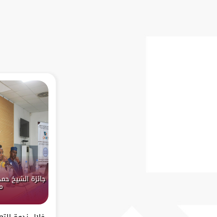
جائزة الشيخ حمد
م
خلال ندوةٍ للت