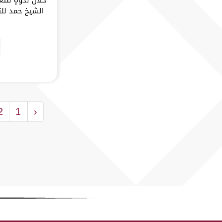
2
1
‹