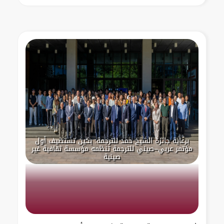
برعاية جائزة الشيخ حمد للترجمة: بكين تستضيف أول
مؤتمر عربي–صيني للترجمة تنظمه مؤسسة ثقافية غير
صينية