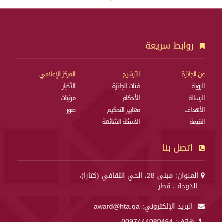
روابط سريعة
عن الجائزة
الترشيح
المركز الإعلامي
الرؤية
فئات الجائزة
الأخبار
الرسالة
الأحكام
مرئيات
الأهداف
معايير التحكيم
صور
القيمة
الأسئلة الشائعة
اتصل بنا
العنوان: مبنى 28، الحي الثقافي (كتارا)،
الدوحة ، قطر
البريد الإلكتروني:
award@hta.qa
هاتف:
0097444080464