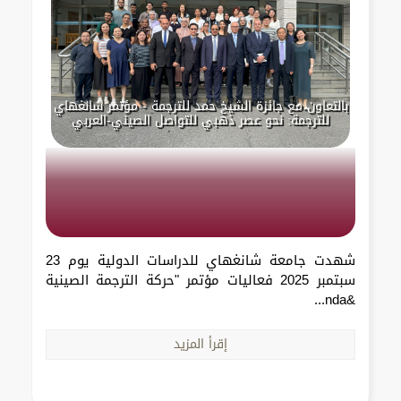
بالتعاون مع جائزة الشيخ حمد للترجمة - مؤتمر شانغهاي
للترجمة: نحو عصر ذهبي للتواصل الصيني-العربي
شهدت جامعة شانغهاي للدراسات الدولية يوم 23
سبتمبر 2025 فعاليات مؤتمر "حركة الترجمة الصينية
&nda...
إقرأ المزيد