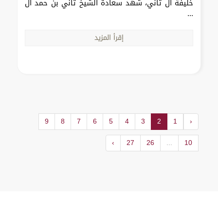
خليفة آل ثاني، شهد سعادة الشيخ ثاني بن حمد آل
...
إقرأ المزيد
9
8
7
6
5
4
3
2
1
‹
›
27
26
...
10