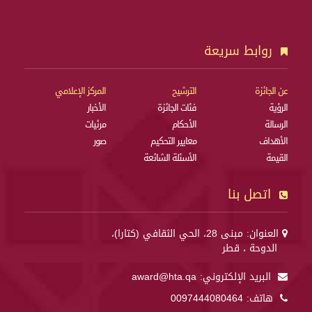
روابط سريعة
عن الجائزة
الترشيح
المركز الإعلامي
الرؤية
فئات الجائزة
الأخبار
الرسالة
الأحكام
مرئيات
الأهداف
معايير التحكيم
صور
القيمة
الأسئلة الشائعة
اتصل بنا
العنوان: مبنى 28، الحي الثقافي (كتارا)،
الدوحة ، قطر
البريد الإلكتروني:
award@hta.qa
هاتف:
0097444080464