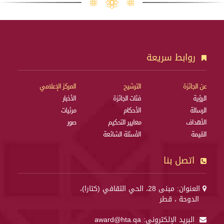
روابط سريعة
عن الجائزة
الترشيح
المركز الإعلامي
الرؤية
فئات الجائزة
الأخبار
الرسالة
الأحكام
مرئيات
الأهداف
معايير التحكيم
صور
القيمة
الأسئلة الشائعة
اتصل بنا
العنوان: مبنى 28، الحي الثقافي (كتارا)،
الدوحة ، قطر
البريد الإلكتروني:
award@hta.qa