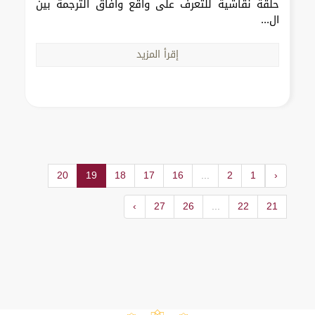
حلقة نقاشية للتعرف على واقع وآفاق الترجمة بين
ال...
إقرأ المزيد
20
19
18
17
16
...
2
1
‹
›
27
26
...
22
21