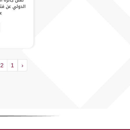
الدولي عن فتح
عام 5
2
1
‹