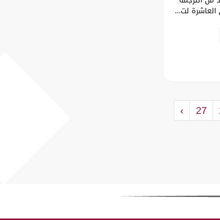
لعاشرة لت...
›
27