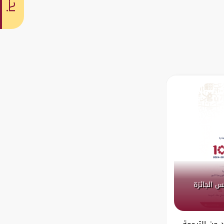
بحث
س الجائزة
د من الترجمة