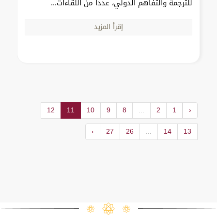
للترجمة والتفاهم الدولي، عدداً من اللقاءات...
إقرأ المزيد
12
11
10
9
8
...
2
1
‹
›
27
26
...
14
13