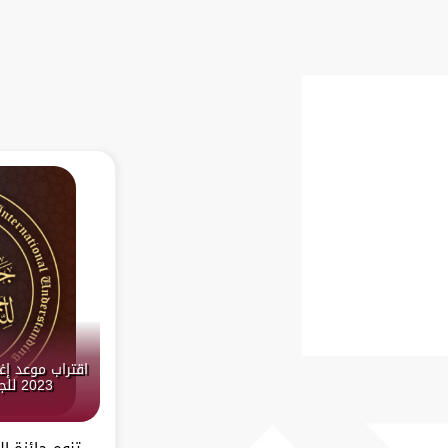
اقتراب موعد إغ
2023 للجائزة مع نهاية شهر يوليو
تنوه جائزة ا