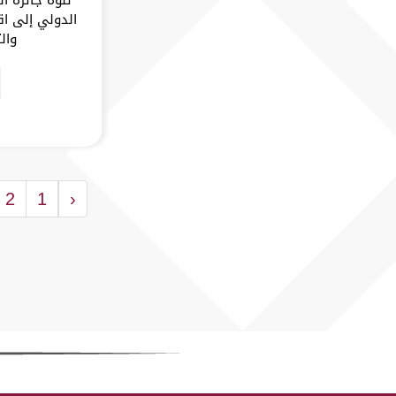
الدولي إلى اق
والت
2
1
‹