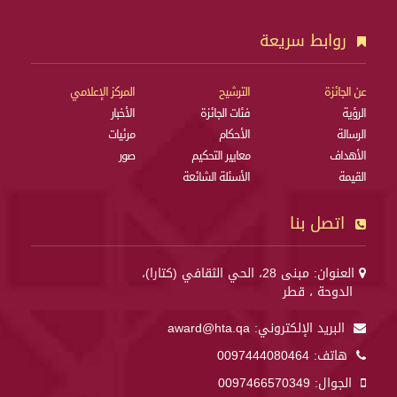
روابط سريعة
عن الجائزة
الترشيح
المركز الإعلامي
الرؤية
فئات الجائزة
الأخبار
الرسالة
الأحكام
مرئيات
الأهداف
معايير التحكيم
صور
القيمة
الأسئلة الشائعة
اتصل بنا
العنوان: مبنى 28، الحي الثقافي (كتارا)،
الدوحة ، قطر
البريد الإلكتروني:
award@hta.qa
هاتف:
0097444080464
الجوال:
0097466570349