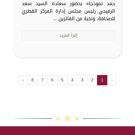
حمد نموذجا» بحضور سعادة السيد سعد
الرميحي رئيس مجلس إدارة المركز القطري
للصحافة، ونخبة من الفائزين ...
إقرأ المزيد
›
8
7
6
5
4
3
2
1
‹