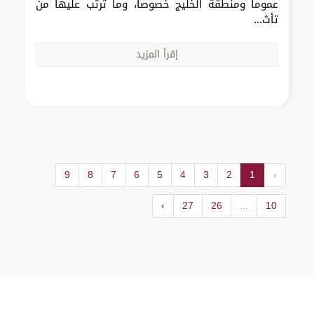
عموماً ومنطقة الخليج خصوصاً، وما ترتب عليها من
تأث...
إقرأ المزيد
9
8
7
6
5
4
3
2
1
‹
›
27
26
...
10