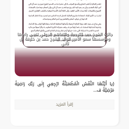
جائزة الشيخ حمد للترجمة والتفاهم الدولي تنعى راعيها
ومؤسسها سمو الأمير الوالد الشيخ حمد بن خليفة آل
ثاني
{يا أَيَّتُهَا النَّفْسُ الْمُطْمَئِنَّةُ ارْجِعِي إِلَى رَبِّكِ رَاضِيَةً
مَرْضِيَّةً ف...
إقرأ المزيد