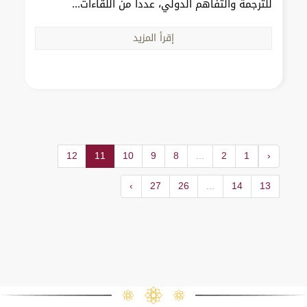
للترجمة والتفاهم الدولي، عدداً من اللقاءات...
إقرأ المزيد
12
11
10
9
8
...
2
1
‹
›
27
26
...
14
13