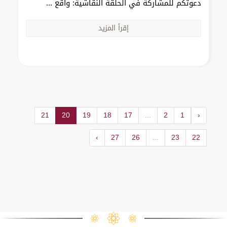
دعوتكم للمشاركة في الحلقة النقاشية: واقع ...
إقرأ المزيد
21
20
19
18
17
...
2
1
‹
›
27
26
...
23
22