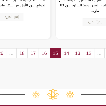
الدولي في إنكلترا، التقى وفد الجائزة في 03
الدولي في الأول من شهر مايو (2024) سل
ماي...
إقرأ المزيد
إقرأ المزيد
26
...
18
17
16
15
14
13
12
...