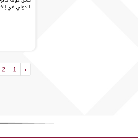
2
1
‹