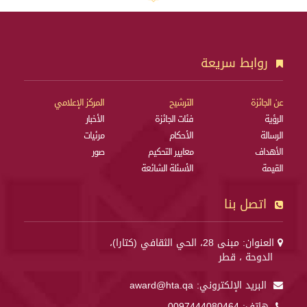
روابط سريعة
عن الجائزة
الترشيح
المركز الإعلامي
الرؤية
فئات الجائزة
الأخبار
الرسالة
الأحكام
مرئيات
الأهداف
معايير التحكيم
صور
القيمة
الأسئلة الشائعة
اتصل بنا
العنوان: مبنى 28، الحي الثقافي (كتارا)،
الدوحة ، قطر
البريد الإلكتروني:
award@hta.qa
هاتف:
0097444080464