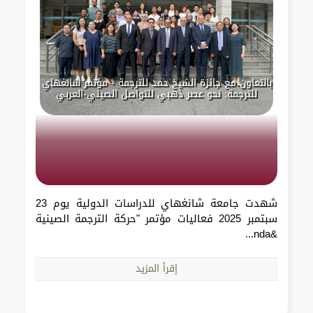
بالتعاون مع جائزة الشيخ حمد للترجمة - مؤتمر شانغهاي
للترجمة: نحو عصر ذهبي للتواصل الصيني-العربي
شهدت جامعة شانغهاي للدراسات الدولية يوم 23
سبتمبر 2025 فعاليات مؤتمر "حركة الترجمة الصينية
&nda...
إقرأ المزيد