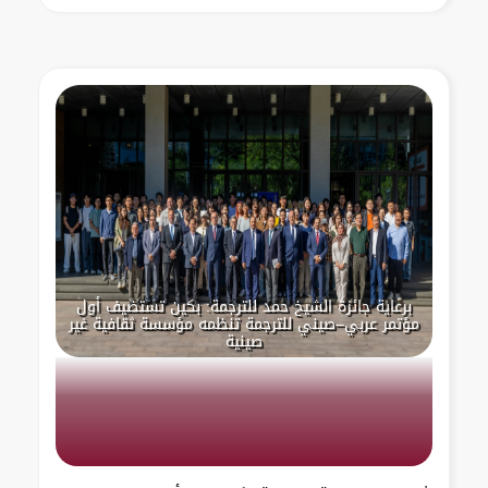
برعاية جائزة الشيخ حمد للترجمة: بكين تستضيف أول
مؤتمر عربي–صيني للترجمة تنظمه مؤسسة ثقافية غير
صينية