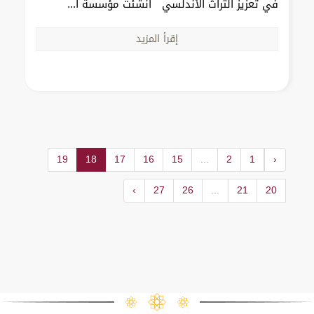
في تعزيز التراث الأندلسي أنشئت مؤسسة ا...
إقرأ المزيد
19
18
17
16
15
...
2
1
‹
›
27
26
...
21
20