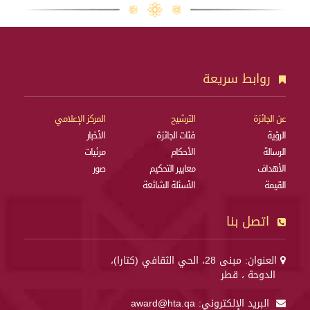
روابط سريعة
عن الجائزة
الترشيح
المركز الإعلامي
الرؤية
فئات الجائزة
الأخبار
الرسالة
الأحكام
مرئيات
الأهداف
معايير التحكيم
صور
القيمة
الأسئلة الشائعة
اتصل بنا
العنوان: مبنى 28، الحي الثقافي (كتارا)،
الدوحة ، قطر
البريد الإلكتروني:
award@hta.qa