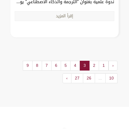
ندوة علمية بعنوان "الترجمة والذكاء الاصطناعي" يو...
إقرأ المزيد
9
8
7
6
5
4
3
2
1
‹
›
27
26
...
10