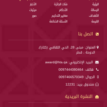
الرؤية
فئات الجائزة
الأخبار
الرسالة
الأحكام
مرئيات
الأهداف
معايير التحكيم
صور
القيمة
الأسئلة الشائعة
اتصل بنا
العنوان: مبنى 28، الحي الثقافي (كتارا)،
الدوحة ، قطر
البريد الإلكتروني:
award@hta.qa
هاتف:
0097444080464
الجوال:
0097466570349
صندوق بريد: 12231
النشرة البريدية