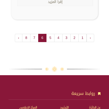
إقرأ المزيد
›
8
7
6
5
4
3
2
1
‹
روابط سريعة
عن الجائزة
الترشيح
المركز الإعلامي