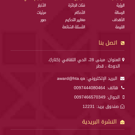
الرؤية
فئات الجائزة
الأخبار
الرسالة
الأحكام
مرئيات
الأهداف
معايير التحكيم
صور
القيمة
الأسئلة الشائعة
اتصل بنا
العنوان: مبنى 28، الحي الثقافي (كتارا)،
الدوحة ، قطر
البريد الإلكتروني:
award@hta.qa
هاتف:
0097444080464
الجوال:
0097466570349
صندوق بريد: 12231
النشرة البريدية