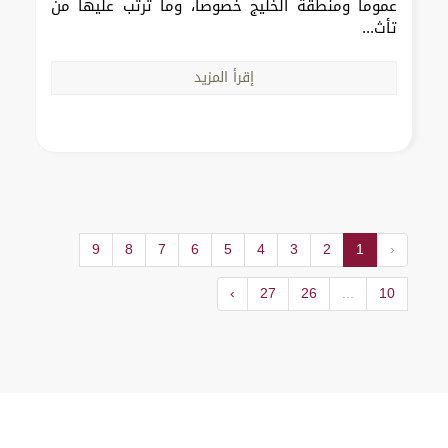
عموماً ومنطقة الخليج خصوصاً، وما ترتب عليها من
تأث...
إقرأ المزيد
9
8
7
6
5
4
3
2
1
‹
›
27
26
...
10