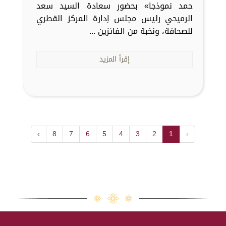
حمد نموذجا» بحضور سعادة السيد سعد
الرميحي رئيس مجلس إدارة المركز القطري
للصحافة، ونخبة من الفائزين ...
إقرأ المزيد
›
8
7
6
5
4
3
2
1
‹