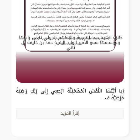
جائزة الشيخ حمد للترجمة والتفاهم الدولي تنعى راعيها
ومؤسسها سمو الأمير الوالد الشيخ حمد بن خليفة آل
ثاني
{يا أَيَّتُهَا النَّفْسُ الْمُطْمَئِنَّةُ ارْجِعِي إِلَى رَبِّكِ رَاضِيَةً
مَرْضِيَّةً ف...
إقرأ المزيد