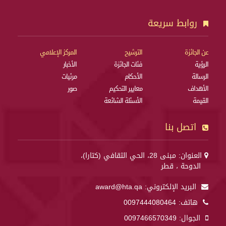
روابط سريعة
عن الجائزة
الترشيح
المركز الإعلامي
الرؤية
فئات الجائزة
الأخبار
الرسالة
الأحكام
مرئيات
الأهداف
معايير التحكيم
صور
القيمة
الأسئلة الشائعة
اتصل بنا
العنوان: مبنى 28، الحي الثقافي (كتارا)،
الدوحة ، قطر
البريد الإلكتروني:
award@hta.qa
هاتف:
0097444080464
الجوال:
0097466570349