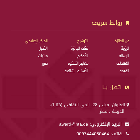
روابط سريعة
عن الجائزة
الترشيح
المركز الإعلامي
الرؤية
فئات الجائزة
الأخبار
الرسالة
الأحكام
مرئيات
الأهداف
معايير التحكيم
صور
القيمة
الأسئلة الشائعة
اتصل بنا
العنوان: مبنى 28، الحي الثقافي (كتارا)،
الدوحة ، قطر
البريد الإلكتروني:
award@hta.qa
هاتف:
0097444080464