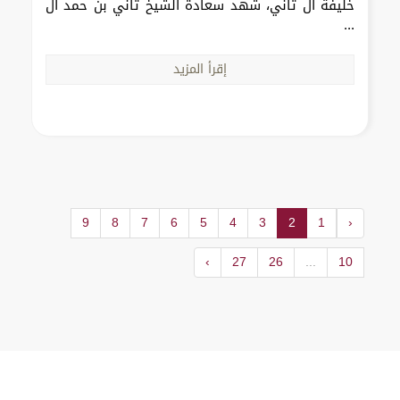
خليفة آل ثاني، شهد سعادة الشيخ ثاني بن حمد آل
...
إقرأ المزيد
9
8
7
6
5
4
3
2
1
‹
›
27
26
...
10