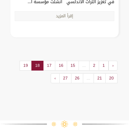
في تعزيز التراث الأندلسي أنشئت مؤسسة ا...
إقرأ المزيد
19
18
17
16
15
...
2
1
‹
›
27
26
...
21
20