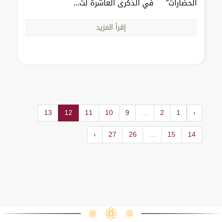
الحضارات" في الذكرى العاشرة لت...
إقرأ المزيد
13
12
11
10
9
...
2
1
‹
›
27
26
...
15
14